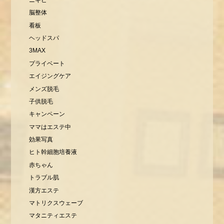
脳整体
看板
ヘッドスパ
3MAX
プライベート
エイジングケア
メンズ脱毛
子供脱毛
キャンペーン
ママはエステ中
効果写真
ヒト幹細胞培養液
赤ちゃん
トラブル肌
漢方エステ
マトリクスウェーブ
マタニティエステ