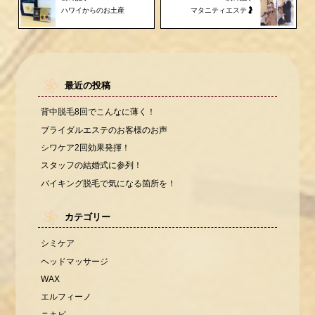
ハワイからのお土産
マタニティエステ🤰
最近の投稿
背中脱毛8回でこんなに薄く！
ブライダルエステのお客様のお声
シワケア2回効果発揮！
スタッフの結婚式に参列！
バイキング脱毛で気になる箇所を！
カテゴリー
シミケア
ヘッドマッサージ
WAX
エルフィーノ
ニキビ