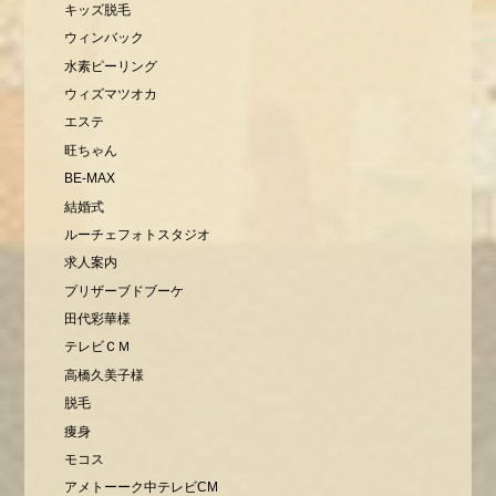
キッズ脱毛
ウィンバック
水素ピーリング
ウィズマツオカ
エステ
旺ちゃん
BE-MAX
結婚式
ルーチェフォトスタジオ
求人案内
プリザーブドブーケ
田代彩華様
テレビＣＭ
高橋久美子様
脱毛
痩身
モコス
アメトーーク中テレビCM