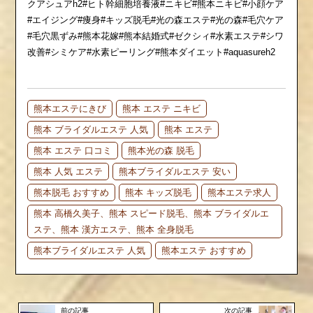
クアシュアh2#ヒト幹細胞培養液#ニキビ#熊本ニキビ#小顔ケア
#エイジング#痩身#キッズ脱毛#光の森エステ#光の森#毛穴ケア
#毛穴黒ずみ#熊本花嫁#熊本結婚式#ゼクシィ#水素エステ#シワ
改善#シミケア#水素ピーリング#熊本ダイエット#aquasureh2
熊本エステにきび
熊本 エステ ニキビ
熊本 ブライダルエステ 人気
熊本 エステ
熊本 エステ 口コミ
熊本光の森 脱毛
熊本 人気 エステ
熊本ブライダルエステ 安い
熊本脱毛 おすすめ
熊本 キッズ脱毛
熊本エステ求人
熊本 高橋久美子、熊本 スピード脱毛、熊本 ブライダルエ
ステ、熊本 漢方エステ、熊本 全身脱毛
熊本ブライダルエステ 人気
熊本エステ おすすめ
前の記事
次の記事