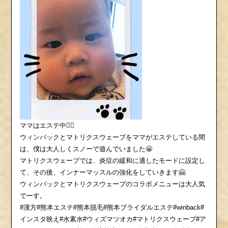
ママはエステ中💆‍♀️
ウィンバックとマトリクスウェーブをママがエステしている間
は、僕は大人しくスノーで遊んでいました😬
マトリクスウェーブでは、炎症の緩和に適したモードに設定し
て、その後、インナーマッスルの強化をしていきます🤗
ウィンバックとマトリクスウェーブのコラボメニューは大人気
でーす。
#漢方#熊本エステ#熊本脱毛#熊本ブライダルエステ#winback#
インスタ映え#水素水#ウィズマツオカ#マトリクスウェーブ#ア