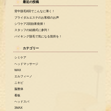
最近の投稿
背中脱毛8回でこんなに薄く！
ブライダルエステのお客様のお声
シワケア2回効果発揮！
スタッフの結婚式に参列！
バイキング脱毛で気になる箇所を！
カテゴリー
シミケア
ヘッドマッサージ
WAX
エルフィーノ
ニキビ
脳整体
看板
ヘッドスパ
3MAX