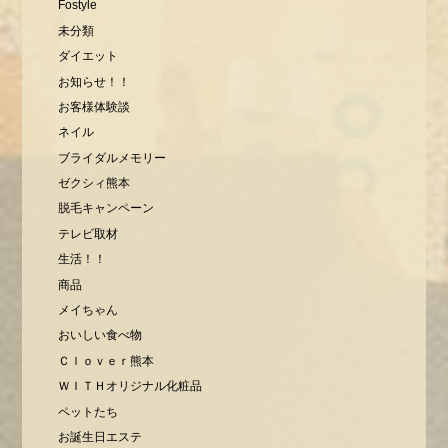
Fostyle
未分類
ダイエット
お知らせ！！
お客様体験談
ネイル
ブライダルメモリー
ゼクシィ熊本
脱毛キャンペーン
テレビ取材
生活！！
商品
メイちゃん
おいしい食べ物
Ｃｌｏｖｅｒ熊本
ＷＩＴＨオリジナル化粧品
ペットたち
お誕生日エステ