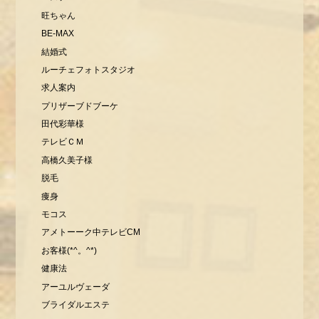
旺ちゃん
BE-MAX
結婚式
ルーチェフォトスタジオ
求人案内
プリザーブドブーケ
田代彩華様
テレビＣＭ
高橋久美子様
脱毛
痩身
モコス
アメトーーク中テレビCM
お客様(*^。^*)
健康法
アーユルヴェーダ
ブライダルエステ