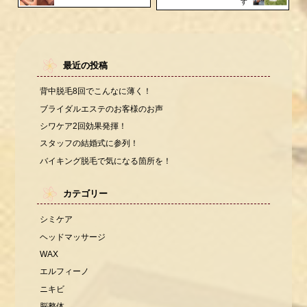
す
最近の投稿
背中脱毛8回でこんなに薄く！
ブライダルエステのお客様のお声
シワケア2回効果発揮！
スタッフの結婚式に参列！
バイキング脱毛で気になる箇所を！
カテゴリー
シミケア
ヘッドマッサージ
WAX
エルフィーノ
ニキビ
脳整体