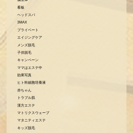
看板
ヘッドスパ
3MAX
プライベート
エイジングケア
メンズ脱毛
子供脱毛
キャンペーン
ママはエステ中
効果写真
ヒト幹細胞培養液
赤ちゃん
トラブル肌
漢方エステ
マトリクスウェーブ
マタニティエステ
キッズ脱毛