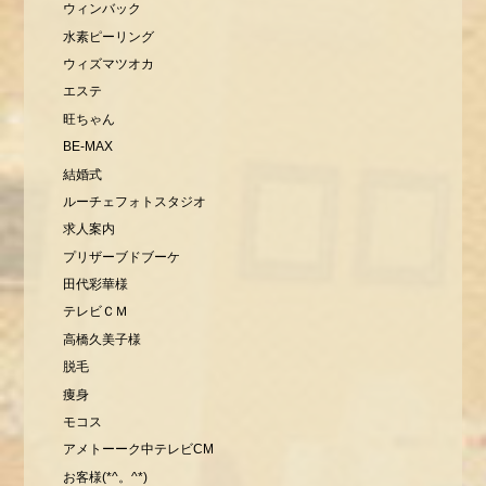
ウィンバック
水素ピーリング
ウィズマツオカ
エステ
旺ちゃん
BE-MAX
結婚式
ルーチェフォトスタジオ
求人案内
プリザーブドブーケ
田代彩華様
テレビＣＭ
高橋久美子様
脱毛
痩身
モコス
アメトーーク中テレビCM
お客様(*^。^*)