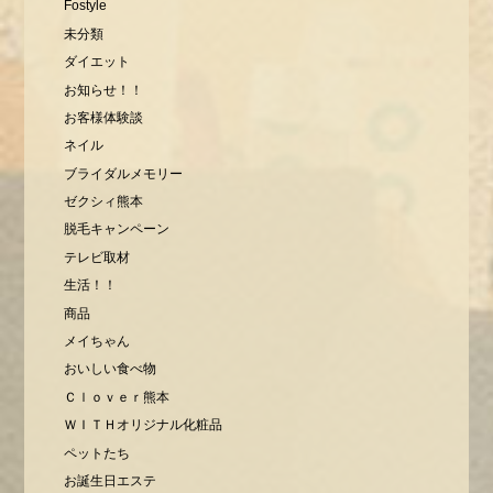
Fostyle
未分類
ダイエット
お知らせ！！
お客様体験談
ネイル
ブライダルメモリー
ゼクシィ熊本
脱毛キャンペーン
テレビ取材
生活！！
商品
メイちゃん
おいしい食べ物
Ｃｌｏｖｅｒ熊本
ＷＩＴＨオリジナル化粧品
ペットたち
お誕生日エステ