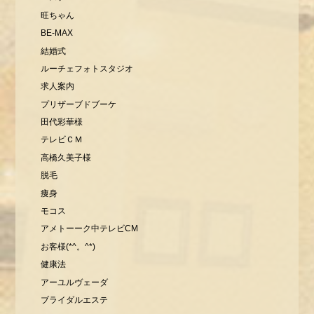
旺ちゃん
BE-MAX
結婚式
ルーチェフォトスタジオ
求人案内
プリザーブドブーケ
田代彩華様
テレビＣＭ
高橋久美子様
脱毛
痩身
モコス
アメトーーク中テレビCM
お客様(*^。^*)
健康法
アーユルヴェーダ
ブライダルエステ