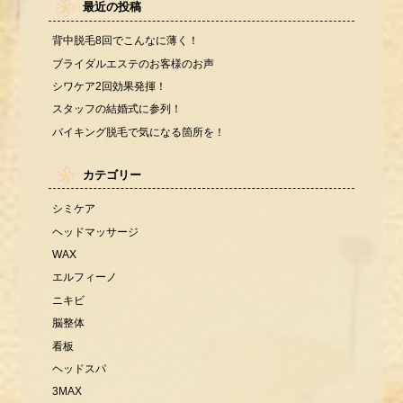
最近の投稿
背中脱毛8回でこんなに薄く！
ブライダルエステのお客様のお声
シワケア2回効果発揮！
スタッフの結婚式に参列！
バイキング脱毛で気になる箇所を！
カテゴリー
シミケア
ヘッドマッサージ
WAX
エルフィーノ
ニキビ
脳整体
看板
ヘッドスパ
3MAX