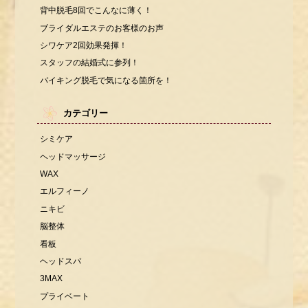
背中脱毛8回でこんなに薄く！
ブライダルエステのお客様のお声
シワケア2回効果発揮！
スタッフの結婚式に参列！
バイキング脱毛で気になる箇所を！
カテゴリー
シミケア
ヘッドマッサージ
WAX
エルフィーノ
ニキビ
脳整体
看板
ヘッドスパ
3MAX
プライベート