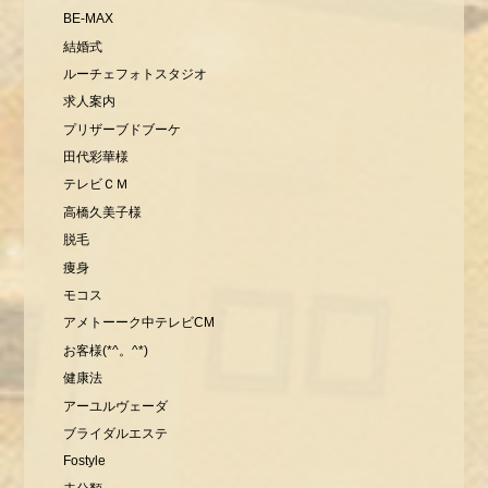
BE-MAX
結婚式
ルーチェフォトスタジオ
求人案内
プリザーブドブーケ
田代彩華様
テレビＣＭ
高橋久美子様
脱毛
痩身
モコス
アメトーーク中テレビCM
お客様(*^。^*)
健康法
アーユルヴェーダ
ブライダルエステ
Fostyle