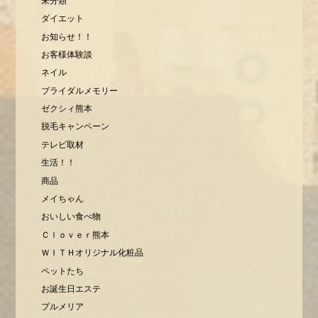
未分類
ダイエット
お知らせ！！
お客様体験談
ネイル
ブライダルメモリー
ゼクシィ熊本
脱毛キャンペーン
テレビ取材
生活！！
商品
メイちゃん
おいしい食べ物
Ｃｌｏｖｅｒ熊本
ＷＩＴＨオリジナル化粧品
ペットたち
お誕生日エステ
プルメリア