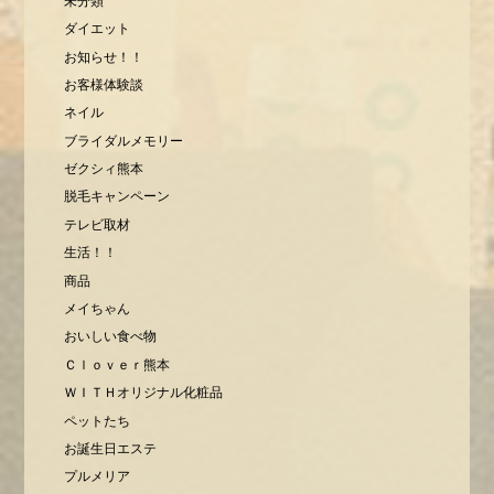
未分類
ダイエット
お知らせ！！
お客様体験談
ネイル
ブライダルメモリー
ゼクシィ熊本
脱毛キャンペーン
テレビ取材
生活！！
商品
メイちゃん
おいしい食べ物
Ｃｌｏｖｅｒ熊本
ＷＩＴＨオリジナル化粧品
ペットたち
お誕生日エステ
プルメリア