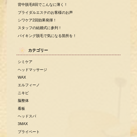
背中脱毛8回でこんなに薄く！
ブライダルエステのお客様のお声
シワケア2回効果発揮！
スタッフの結婚式に参列！
バイキング脱毛で気になる箇所を！
カテゴリー
シミケア
ヘッドマッサージ
WAX
エルフィーノ
ニキビ
脳整体
看板
ヘッドスパ
3MAX
プライベート