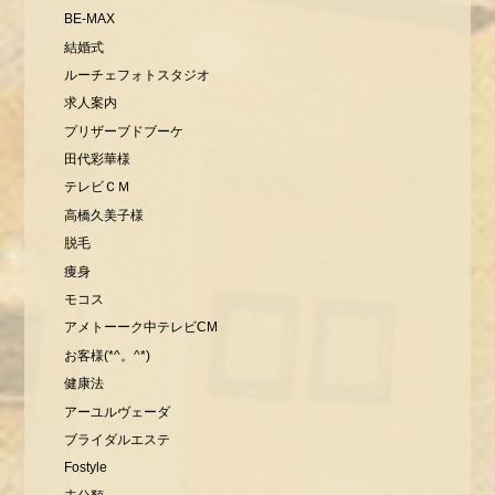
BE-MAX
結婚式
ルーチェフォトスタジオ
求人案内
プリザーブドブーケ
田代彩華様
テレビＣＭ
高橋久美子様
脱毛
痩身
モコス
アメトーーク中テレビCM
お客様(*^。^*)
健康法
アーユルヴェーダ
ブライダルエステ
Fostyle