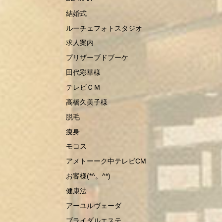
結婚式
ルーチェフォトスタジオ
求人案内
プリザーブドブーケ
田代彩華様
テレビＣＭ
高橋久美子様
脱毛
痩身
モコス
アメトーーク中テレビCM
お客様(*^。^*)
健康法
アーユルヴェーダ
ブライダルエステ