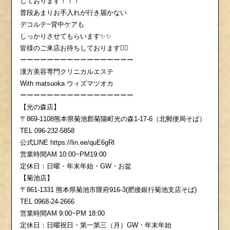
しております！！！
普段あまりお手入れが行き届かない
デコルテ~背中ケアも
しっかりさせてもらいます✨✨
皆様のご来店お待ちしております💁‍♀️
ーーーーーーーーーーーーーーーーー
漢方美容専門クリニカルエステ
With matsuoka ウィズマツオカ
ーーーーーーーーーーーーーーーーー
【光の森店】
〒869-1108熊本県菊池郡菊陽町光の森1-17-6（北郵便局そば）
TEL 096-232-5858
公式LINE https://lin.ee/quE6gRl
営業時間AM 10:00~PM19:00
定休日：日曜・年末年始・GW・お盆
【菊池店】
〒861-1331 熊本県菊池市隈府916-3(肥後銀行菊池支店そば)
TEL 0968-24-2666
営業時間AM 9:00~PM 18:00
定休日：日曜祝日・第一第三（月）GW・年末年始