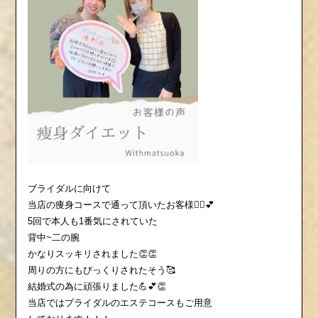
ブライダルに向けて
当店の痩身コースで通って頂いたお客様💁‍♀️💕
5回で本人も1番気にされていた
背中~二の腕
かなりスッキリされました👏👏
周りの方にもびっくりされたそう🥰
結婚式の為に頑張りました💪💕👏
当店ではブライダルのエステコースもご用意