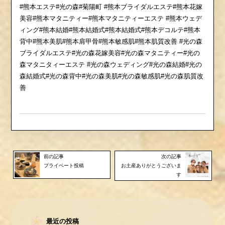
#熊本エステ#光の森#菊陽町 #熊本ブライダルエステ#熊本花嫁
美容#熊本マタニティー#熊本マタニティーエステ #熊本ウェデ
ィング#熊本結婚#熊本結婚式#熊本結婚式#熊本デコルテ#熊本
背中#熊本美肌#熊本肩甲骨#熊本敏感肌#熊本肌質改善 #光の森
ブライダルエステ#光の森花嫁美容#光の森マタニティー#光の
森マタニタィーエステ #光の森ウェディング#光の森結婚#光の
森結婚式#光の森背中#光の森美肌#光の森敏感肌#光の森肌質改
善
前の記事
次の記事
プライベート投稿
お土産ありがとうございま
す
最近の投稿