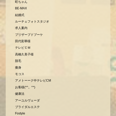
旺ちゃん
BE-MAX
結婚式
ルーチェフォトスタジオ
求人案内
プリザーブドブーケ
田代彩華様
テレビＣＭ
高橋久美子様
脱毛
痩身
モコス
アメトーーク中テレビCM
お客様(*^。^*)
健康法
アーユルヴェーダ
ブライダルエステ
Fostyle