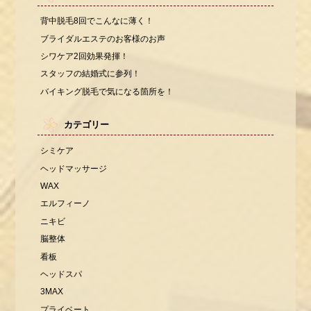
背中脱毛8回でこんなに薄く！
ブライダルエステのお客様のお声
シワケア2回効果発揮！
スタッフの結婚式に参列！
バイキング脱毛で気になる箇所を！
カテゴリー
シミケア
ヘッドマッサージ
WAX
エルフィーノ
ニキビ
脳整体
看板
ヘッドスパ
3MAX
プライベート