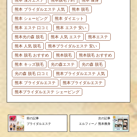
熊本 漢方エステ
熊本脱毛予約
熊本 痩身
熊本 ブライダルエステ 人気
熊本 脱毛
熊本 シェービング
熊本 ダイエット
熊本 エステ 口コミ
熊本 エステ 安い
熊本光の森 脱毛
熊本 人気 エステ
熊本エステ
熊本 人気 脱毛
熊本ブライダルエステ 安い
熊本 脱毛 おすすめ
熊本脱毛
熊本脱毛 おすすめ
熊本 キッズ脱毛
光の森エステ
光の森 脱毛
光の森 脱毛 口コミ
熊本ブライダルエステ 人気
熊本 ブライダルエステ
熊本ブライダルエステ
熊本ブライダルエステ シェービング
前の記事
次の記事
ブライダルエステ
エルフィーノ 熊本痩身