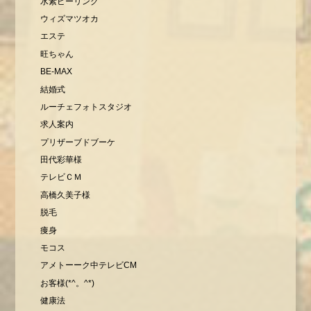
水素ピーリング
ウィズマツオカ
エステ
旺ちゃん
BE-MAX
結婚式
ルーチェフォトスタジオ
求人案内
プリザーブドブーケ
田代彩華様
テレビＣＭ
高橋久美子様
脱毛
痩身
モコス
アメトーーク中テレビCM
お客様(*^。^*)
健康法