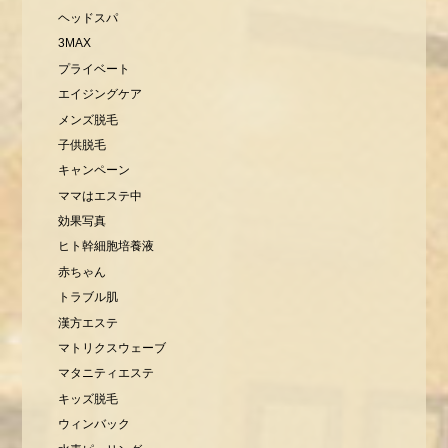
ヘッドスパ
3MAX
プライベート
エイジングケア
メンズ脱毛
子供脱毛
キャンペーン
ママはエステ中
効果写真
ヒト幹細胞培養液
赤ちゃん
トラブル肌
漢方エステ
マトリクスウェーブ
マタニティエステ
キッズ脱毛
ウィンバック