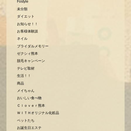
Fostyle
未分類
ダイエット
お知らせ！！
お客様体験談
ネイル
ブライダルメモリー
ゼクシィ熊本
脱毛キャンペーン
テレビ取材
生活！！
商品
メイちゃん
おいしい食べ物
Ｃｌｏｖｅｒ熊本
ＷＩＴＨオリジナル化粧品
ペットたち
お誕生日エステ