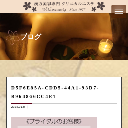
ブログ
D5F6E85A-CDD5-44A1-93D7-
B964866CC4E1
2024.01.8 ｜