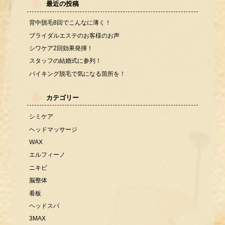
最近の投稿
背中脱毛8回でこんなに薄く！
ブライダルエステのお客様のお声
シワケア2回効果発揮！
スタッフの結婚式に参列！
バイキング脱毛で気になる箇所を！
カテゴリー
シミケア
ヘッドマッサージ
WAX
エルフィーノ
ニキビ
脳整体
看板
ヘッドスパ
3MAX