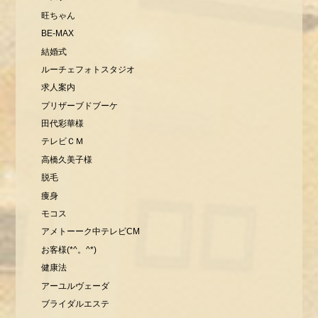
旺ちゃん
BE-MAX
結婚式
ルーチェフォトスタジオ
求人案内
プリザーブドブーケ
田代彩華様
テレビＣＭ
高橋久美子様
脱毛
痩身
モコス
アメトーーク中テレビCM
お客様(*^。^*)
健康法
アーユルヴェーダ
ブライダルエステ