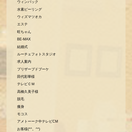
ウィンバック
水素ピーリング
ウィズマツオカ
エステ
旺ちゃん
BE-MAX
結婚式
ルーチェフォトスタジオ
求人案内
プリザーブドブーケ
田代彩華様
テレビＣＭ
高橋久美子様
脱毛
痩身
モコス
アメトーーク中テレビCM
お客様(*^。^*)