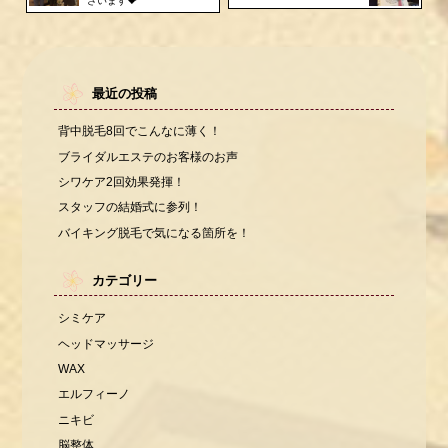
ざいます💝
最近の投稿
背中脱毛8回でこんなに薄く！
ブライダルエステのお客様のお声
シワケア2回効果発揮！
スタッフの結婚式に参列！
バイキング脱毛で気になる箇所を！
カテゴリー
シミケア
ヘッドマッサージ
WAX
エルフィーノ
ニキビ
脳整体