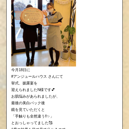
今月18日に
#アンジュールハウス さんにて
挙式、披露宴を
迎えられましたN様です︎💕
お肌悩みがあられましたが、
最後の美白パック後
鏡を見ていただくと
「手触りも全然違う‼️✨」
とおっしゃってました🥰