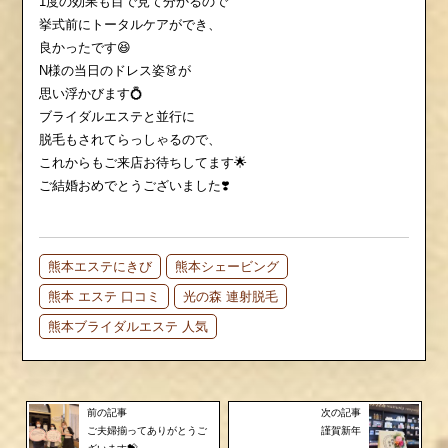
1度の効果も目で見て分かるので
挙式前にトータルケアができ、
良かったです😆
N様の当日のドレス姿👗が
思い浮かびます💍
ブライダルエステと並行に
脱毛もされてらっしゃるので、
これからもご来店お待ちしてます🌟
ご結婚おめでとうございました❣️
熊本エステにきび
熊本シェービング
熊本 エステ 口コミ
光の森 連射脱毛
熊本ブライダルエステ 人気
前の記事
次の記事
ご夫婦揃ってありがとうご
謹賀新年