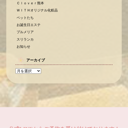
Ｃｌｏｖｅｒ熊本
ＷＩＴＨオリジナル化粧品
ペットたち
お誕生日エステ
プルメリア
スリランカ
お知らせ
アーカイブ