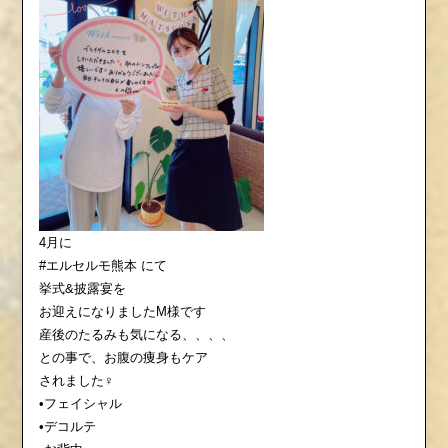
4月に
#エルセルモ熊本 にて
挙式&披露宴を
お迎えになりましたM様です
産後のたるみも気になる、、、、
との事で、お腹の痩身もケア
されました‍♀️
•フェイシャル
•デコルテ