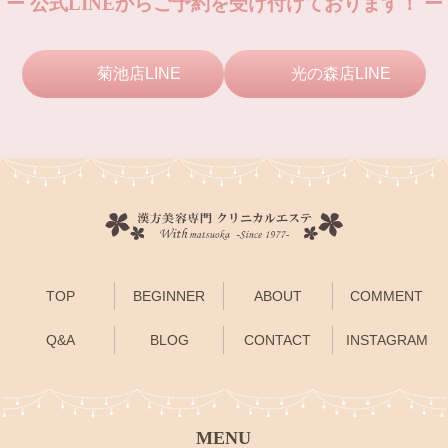
ー 公式LINEからご予約を受け付けております！ ー
菊池店LINE
光の森店LINE
TOP
BEGINNER
ABOUT
COMMENT
Q&A
BLOG
CONTACT
INSTAGRAM
MENU