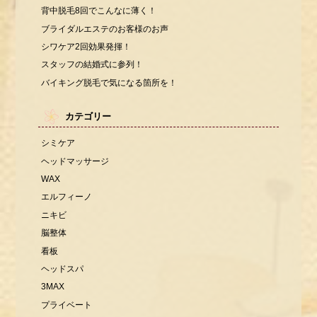
背中脱毛8回でこんなに薄く！
ブライダルエステのお客様のお声
シワケア2回効果発揮！
スタッフの結婚式に参列！
バイキング脱毛で気になる箇所を！
カテゴリー
シミケア
ヘッドマッサージ
WAX
エルフィーノ
ニキビ
脳整体
看板
ヘッドスパ
3MAX
プライベート