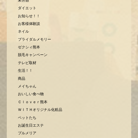
未分類
ダイエット
お知らせ！！
お客様体験談
ネイル
ブライダルメモリー
ゼクシィ熊本
脱毛キャンペーン
テレビ取材
生活！！
商品
メイちゃん
おいしい食べ物
Ｃｌｏｖｅｒ熊本
ＷＩＴＨオリジナル化粧品
ペットたち
お誕生日エステ
プルメリア