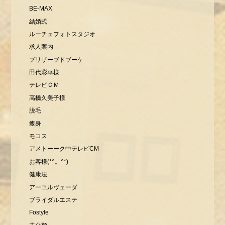
BE-MAX
結婚式
ルーチェフォトスタジオ
求人案内
プリザーブドブーケ
田代彩華様
テレビＣＭ
高橋久美子様
脱毛
痩身
モコス
アメトーーク中テレビCM
お客様(*^。^*)
健康法
アーユルヴェーダ
ブライダルエステ
Fostyle