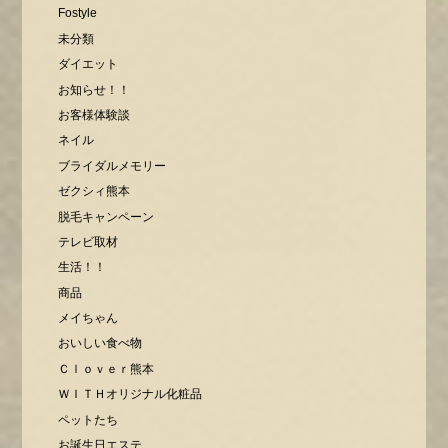
Fostyle
未分類
ダイエット
お知らせ！！
お客様体験談
ネイル
ブライダルメモリー
ゼクシィ熊本
脱毛キャンペーン
テレビ取材
生活！！
商品
メイちゃん
おいしい食べ物
Ｃｌｏｖｅｒ熊本
ＷＩＴＨオリジナル化粧品
ペットたち
お誕生日エステ