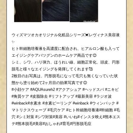
ウィズマツオカオリジナル化粧品シリーズ💓レヴィナス美容液
✨
ヒト幹細胞培養液を高濃度に配合され、ヒアルロン酸も入って
エイジングケアバツグンのホームケア商品です😊
シミ、シワ、ハリ弾力、ほうれい線、細胞正常化、頭皮、円形
脱毛と様々なエイジングを発揮してくれます🥰
2枚目のお写真は、円形脱毛になって毛穴も無くなっていた状
態から塗り始めて2ヶ月目の効果写真です😊
#小顔ケア #AQUAsureh2 #アクアシュア #ヘッドスパ #ニキビ
#角質ケア #皮脂除去 #リフトアップ #最新美容 #ラジオ波
#winback#水素水 #水素ピーリング #winback #ウィンバック #
マトリクスウェーブ #毛穴ケア #ヒト幹細胞培養液#幹細胞 #毛
穴 #シミ対策 #シワ対策#美容 #いいね#インスタ映え#熊本エス
テ#熊本脱毛#美容#おしゃれ#育毛#円形脱毛症