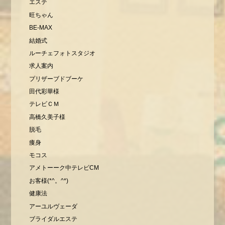
エステ
旺ちゃん
BE-MAX
結婚式
ルーチェフォトスタジオ
求人案内
プリザーブドブーケ
田代彩華様
テレビＣＭ
高橋久美子様
脱毛
痩身
モコス
アメトーーク中テレビCM
お客様(*^。^*)
健康法
アーユルヴェーダ
ブライダルエステ