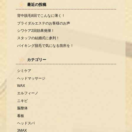
最近の投稿
背中脱毛8回でこんなに薄く！
ブライダルエステのお客様のお声
シワケア2回効果発揮！
スタッフの結婚式に参列！
バイキング脱毛で気になる箇所を！
カテゴリー
シミケア
ヘッドマッサージ
WAX
エルフィーノ
ニキビ
脳整体
看板
ヘッドスパ
3MAX