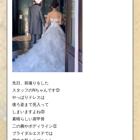
先日、前撮りをした
スタッフのNちゃんです😊
やっぱりドレスは
後ろ姿まで見入って
しまいますよね😍
素晴らしい肩甲骨
二の腕やボディライン👏
ブライダルエステでは