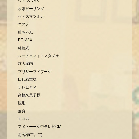
ウィンバック
水素ピーリング
ウィズマツオカ
エステ
旺ちゃん
BE-MAX
結婚式
ルーチェフォトスタジオ
求人案内
プリザーブドブーケ
田代彩華様
テレビＣＭ
高橋久美子様
脱毛
痩身
モコス
アメトーーク中テレビCM
お客様(*^。^*)