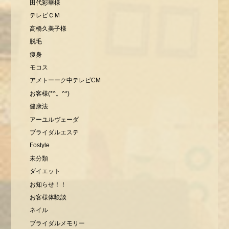
田代彩華様
テレビＣＭ
高橋久美子様
脱毛
痩身
モコス
アメトーーク中テレビCM
お客様(*^。^*)
健康法
アーユルヴェーダ
ブライダルエステ
Fostyle
未分類
ダイエット
お知らせ！！
お客様体験談
ネイル
ブライダルメモリー