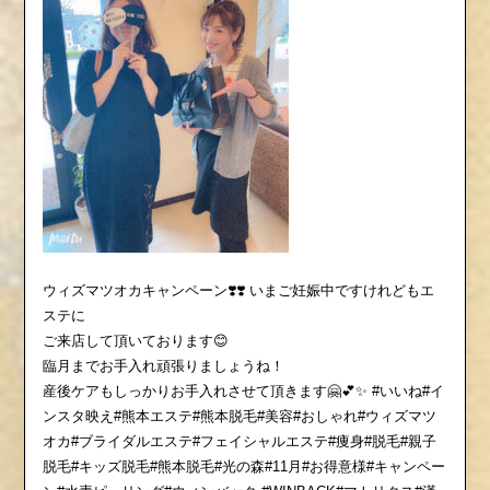
ウィズマツオカキャンペーン❣️❣️ いまご妊娠中ですけれどもエ
ステに
ご来店して頂いております😊
臨月までお手入れ頑張りましょうね！
産後ケアもしっかりお手入れさせて頂きます🤗💕✨ #いいね#イ
ンスタ映え#熊本エステ#熊本脱毛#美容#おしゃれ#ウィズマツ
オカ#ブライダルエステ#フェイシャルエステ#痩身#脱毛#親子
脱毛#キッズ脱毛#熊本脱毛#光の森#11月#お得意様#キャンペー