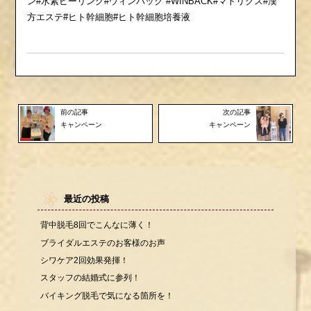
ン#水素ピーリング#ウィンバック #WINBACK#マトリクス#漢
方エステ#ヒト幹細胞#ヒト幹細胞培養液
前の記事
次の記事
キャンペーン
キャンペーン
最近の投稿
背中脱毛8回でこんなに薄く！
ブライダルエステのお客様のお声
シワケア2回効果発揮！
スタッフの結婚式に参列！
バイキング脱毛で気になる箇所を！