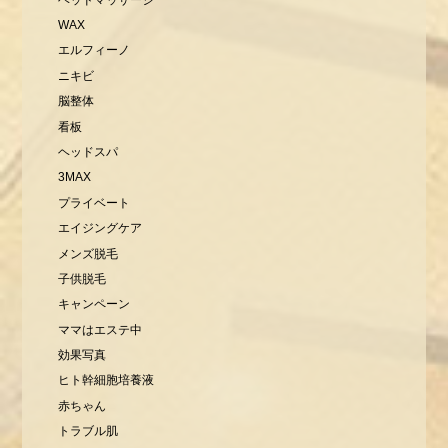
WAX
エルフィーノ
ニキビ
脳整体
看板
ヘッドスパ
3MAX
プライベート
エイジングケア
メンズ脱毛
子供脱毛
キャンペーン
ママはエステ中
効果写真
ヒト幹細胞培養液
赤ちゃん
トラブル肌