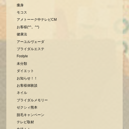
痩身
モコス
アメトーーク中テレビCM
お客様(*^。^*)
健康法
アーユルヴェーダ
ブライダルエステ
Fostyle
未分類
ダイエット
お知らせ！！
お客様体験談
ネイル
ブライダルメモリー
ゼクシィ熊本
脱毛キャンペーン
テレビ取材