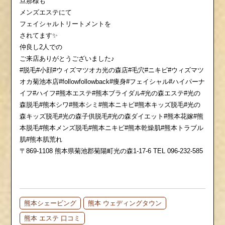
旦那様も
メンズエステにて
フェイシャルトリートメントを
されてます✨
仲良し2人での
ご来店ありがとうございました♪
#脱毛#小顔#ウィズマツオカ光の森店#毛穴#ニキビ#ウィズマツ
オカ菊池本店#followfollowback#痩身#フェイシャル#ハイパーナ
イフ#ハイフ#熊本エステ#熊本ブライダル#光の森エステ#光の
森脱毛#熊本シワ#熊本シミ#熊本ニキビ#熊本キッズ脱毛#光の
森キッズ脱毛#光の森子供脱毛#光の森ダイエット#熊本花嫁#熊
本脱毛#熊本メンズ脱毛#熊本ニキビ#熊本乾燥肌#熊本トラブル
肌#熊本肌荒れ
〒869-1108 熊本県菊池郡菊陽町光の森1-17-6 TEL 096-232-585
熊本シェービング
熊本 ウェディングタウン
熊本 エステ 口コミ