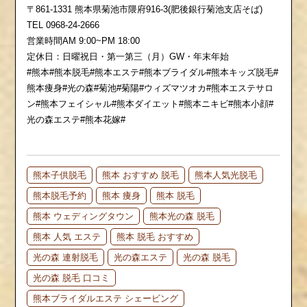
〒861-1331 熊本県菊池市隈府916-3(肥後銀行菊池支店そば)
TEL 0968-24-2666
営業時間AM 9:00~PM 18:00
定休日：日曜祝日・第一第三（月）GW・年末年始
#熊本#熊本脱毛#熊本エステ#熊本ブライダル#熊本キッズ脱毛#
熊本痩身#光の森#菊池#菊陽#ウィズマツオカ#熊本エステサロ
ン#熊本フェイシャル#熊本ダイエット#熊本ニキビ#熊本小顔#
光の森エステ#熊本花嫁#
熊本子供脱毛
熊本 おすすめ 脱毛
熊本人気光脱毛
熊本脱毛予約
熊本 痩身
熊本 脱毛
熊本 ウェディングタウン
熊本光の森 脱毛
熊本 人気 エステ
熊本 脱毛 おすすめ
光の森 連射脱毛
光の森エステ
光の森 脱毛
光の森 脱毛 口コミ
熊本ブライダルエステ シェービング