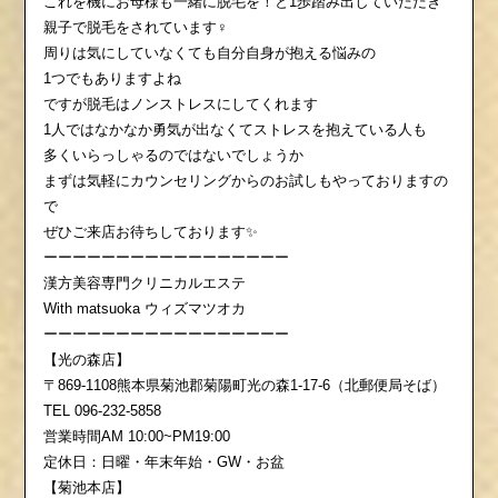
これを機にお母様も一緒に脱毛を！と1歩踏み出していただき
親子で脱毛をされています‍♀️
周りは気にしていなくても自分自身が抱える悩みの
1つでもありますよね
ですが脱毛はノンストレスにしてくれます‪
1人ではなかなか勇気が出なくてストレスを抱えている人も
多くいらっしゃるのではないでしょうか
まずは気軽にカウンセリングからのお試しもやっておりますの
で
ぜひご来店お待ちしております✨️
ーーーーーーーーーーーーーーーーー
漢方美容専門クリニカルエステ
With matsuoka ウィズマツオカ
ーーーーーーーーーーーーーーーーー
【光の森店】
〒869-1108熊本県菊池郡菊陽町光の森1-17-6（北郵便局そば）
TEL 096-232-5858
営業時間AM 10:00~PM19:00
定休日：日曜・年末年始・GW・お盆
【菊池本店】