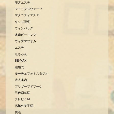
漢方エステ
マトリクスウェーブ
マタニティエステ
キッズ脱毛
ウィンバック
水素ピーリング
ウィズマツオカ
エステ
旺ちゃん
BE-MAX
結婚式
ルーチェフォトスタジオ
求人案内
プリザーブドブーケ
田代彩華様
テレビＣＭ
高橋久美子様
脱毛