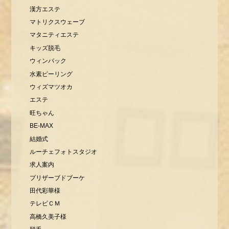
漢方エステ
マトリクスウェーブ
マタニティエステ
キッズ脱毛
ウィンバック
水素ピーリング
ウィズマツオカ
エステ
旺ちゃん
BE-MAX
結婚式
ルーチェフォトスタジオ
求人案内
プリザーブドブーケ
田代彩華様
テレビＣＭ
高橋久美子様