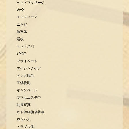
ヘッドマッサージ
WAX
エルフィーノ
ニキビ
脳整体
看板
ヘッドスパ
3MAX
プライベート
エイジングケア
メンズ脱毛
子供脱毛
キャンペーン
ママはエステ中
効果写真
ヒト幹細胞培養液
赤ちゃん
トラブル肌