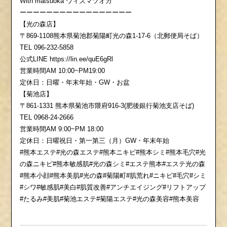
With matsuoka ウィズマツオカ
ーーーーーーーーーーーーーーーーー
【光の森店】
〒869-1108熊本県菊池郡菊陽町光の森1-17-6（北郵便局そば）
TEL 096-232-5858
公式LINE https://lin.ee/quE6gRl
営業時間AM 10:00~PM19:00
定休日：日曜・年末年始・GW・お盆
【菊池店】
〒861-1331 熊本県菊池市隈府916-3(肥後銀行菊池支店そば)
TEL 0968-24-2666
営業時間AM 9:00~PM 18:00
定休日：日曜祝日・第一第三（月）GW・年末年始
#熊本エステ#光の森エステ#熊本ニキビ#熊本シミ#熊本毛穴#光
の森ニキビ#熊本敏感肌#光の森シミ#エステ熊本#エステ光の森
#熊本小顔#熊本美肌#光の森#菊陽町#肌荒れ#ニキビ#毛穴#シミ
#シワ#敏感肌#美白#肌質改善#アンチエイジング#リフトアップ
#たるみ#美肌#菊池エステ#菊陽エステ#光の森美容#熊本美容