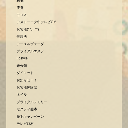
脱毛
痩身
モコス
アメトーーク中テレビCM
お客様(*^。^*)
健康法
アーユルヴェーダ
ブライダルエステ
Fostyle
未分類
ダイエット
お知らせ！！
お客様体験談
ネイル
ブライダルメモリー
ゼクシィ熊本
脱毛キャンペーン
テレビ取材