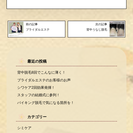
前の記事
次の記事
ブライダルエステ
背中うなじ脱毛
最近の投稿
背中脱毛8回でこんなに薄く！
ブライダルエステのお客様のお声
シワケア2回効果発揮！
スタッフの結婚式に参列！
バイキング脱毛で気になる箇所を！
カテゴリー
シミケア