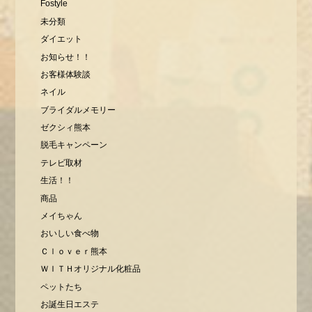
Fostyle
未分類
ダイエット
お知らせ！！
お客様体験談
ネイル
ブライダルメモリー
ゼクシィ熊本
脱毛キャンペーン
テレビ取材
生活！！
商品
メイちゃん
おいしい食べ物
Ｃｌｏｖｅｒ熊本
ＷＩＴＨオリジナル化粧品
ペットたち
お誕生日エステ