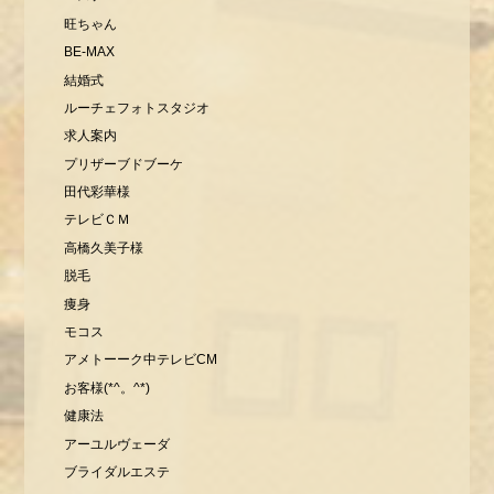
旺ちゃん
BE-MAX
結婚式
ルーチェフォトスタジオ
求人案内
プリザーブドブーケ
田代彩華様
テレビＣＭ
高橋久美子様
脱毛
痩身
モコス
アメトーーク中テレビCM
お客様(*^。^*)
健康法
アーユルヴェーダ
ブライダルエステ