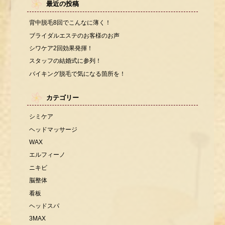
最近の投稿
背中脱毛8回でこんなに薄く！
ブライダルエステのお客様のお声
シワケア2回効果発揮！
スタッフの結婚式に参列！
バイキング脱毛で気になる箇所を！
カテゴリー
シミケア
ヘッドマッサージ
WAX
エルフィーノ
ニキビ
脳整体
看板
ヘッドスパ
3MAX